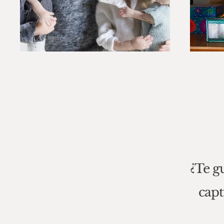
¿Te gu
capt